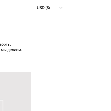
USD ($)
аботы.
о мы делаем.