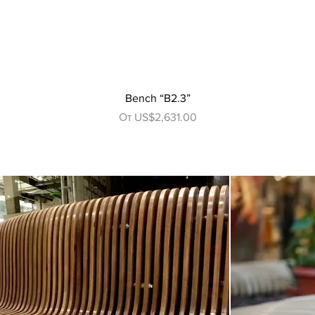
Быстрый просмотр
Bench “B2.3”
Цена со скидкой
От
US$2,631.00