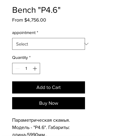
Bench "P4.6"
Sale
From
$4,756.00
Price
appointment
*
Quantity
*
Add to Cart
Buy Now
Параметрическая скамья.
Модель - "P4.6". Габариты:
длина-5990мм.,