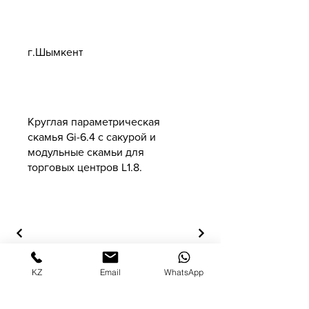
Адрес
г.Шымкент
Круглая параметрическая
скамья Gi-6.4 с сакурой и
модульные скамьи для
торговых центров L1.8.
KZ
Email
WhatsApp
© Copyright (Attention! All rights to
models and their designs are protected