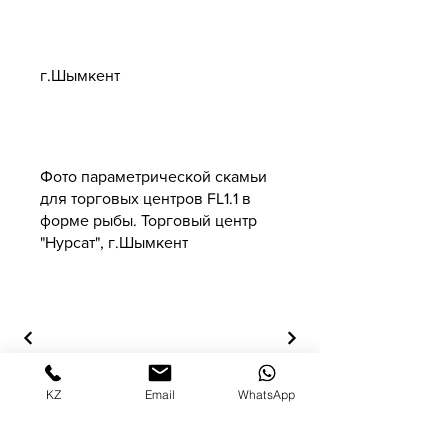
Адрес
г.Шымкент
Фото параметрической скамьи
для торговых центров FL1.1 в
форме рыбы. Торговый центр
"Нурсат", г.Шымкент
KZ
Email
WhatsApp
© Copyright (Attention! All rights to
models and their designs are protected