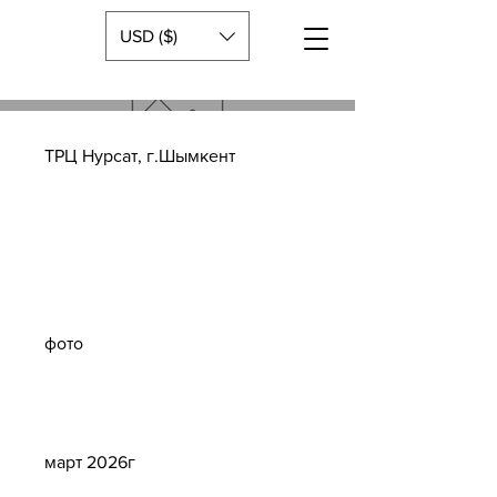
USD ($)
ТРЦ Нурсат, г.Шымкент
Тип
проекта
фото
Дата
март 2026г