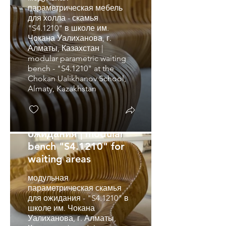
параметрическая мебель
для холла - скамья
"S4.1210" в школе им.
Чокана Уалиханова, г.
Алматы, Казахстан |
modular parametric waiting
bench - "S4.1210" at the
Chokan Ualikhanov School,
Almaty, Kazakhstan
модульная скамья
"S4.1210" для зон
ожидания | modular
bench "S4.1210" for
waiting areas
модульная
параметрическая скамья
для ожидания - "S4.1210" в
школе им. Чокана
Уалиханова, г. Алматы,