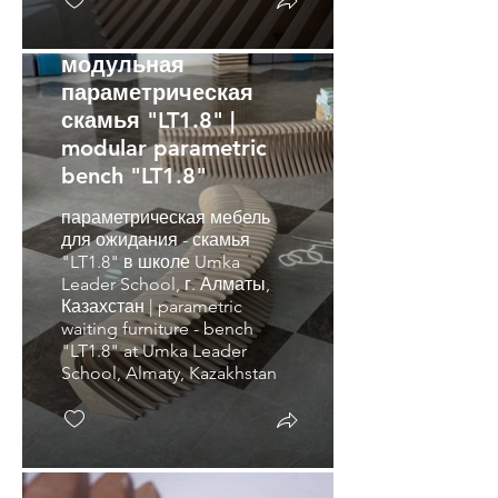
модульная
параметрическая
скамья "LT1.8" |
modular parametric
bench "LT1.8"
параметрическая мебель
для ожидания - скамья
"LT1.8" в школе Umka
Leader School, г. Алматы,
Казахстан | parametric
waiting furniture - bench
"LT1.8" at Umka Leader
School, Almaty, Kazakhstan