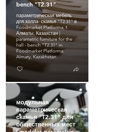
bench "T2.31"
параметрическая мебель
для холла- скамья "T2.31" в
Foodmarket Platforma, г.
Алматы, Казахстан |
parametric furniture for the
hall - bench "T2.31" in
Foodmarket Platforma,
Almaty, Kazakhstan
модульная
параметрическая
скамья "T2.31" для
общественных мест
| modular parametric