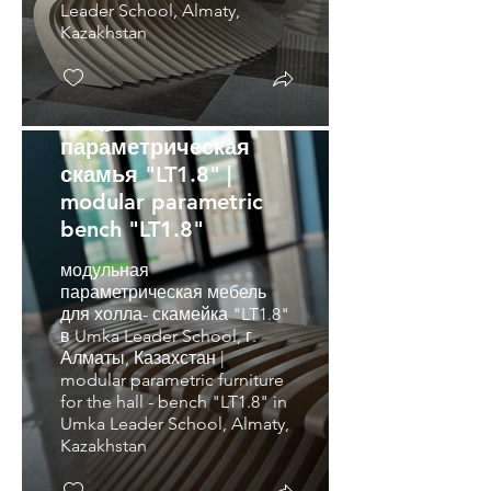
Leader School, Almaty,
Kazakhstan
модульная
параметрическая
скамья "LT1.8" |
modular parametric
bench "LT1.8"
модульная
параметрическая мебель
для холла- скамейка "LT1.8"
в Umka Leader School, г.
Алматы, Казахстан |
modular parametric furniture
for the hall - bench "LT1.8" in
Umka Leader School, Almaty,
Kazakhstan