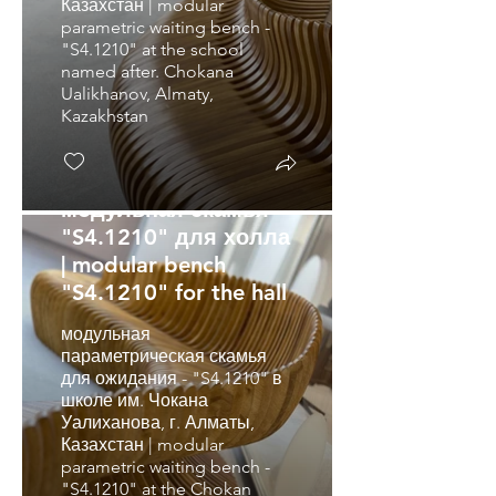
Казахстан | modular
parametric waiting bench -
"S4.1210" at the school
named after. Chokana
Ualikhanov, Almaty,
Kazakhstan
модульная скамья
"S4.1210" для холла
| modular bench
"S4.1210" for the hall
модульная
параметрическая скамья
для ожидания - "S4.1210" в
школе им. Чокана
Уалиханова, г. Алматы,
Казахстан | modular
parametric waiting bench -
"S4.1210" at the Chokan