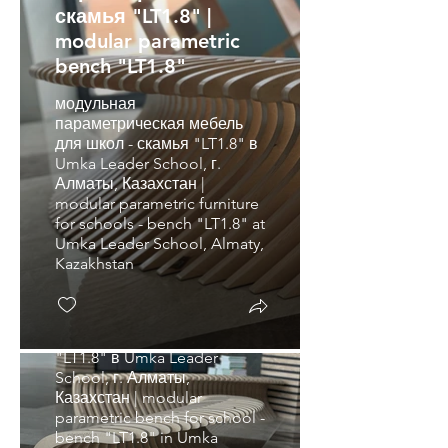
скамья "LT1.8" |
modular parametric
bench "LT1.8"
модульная
параметрическая мебель
для школ - скамья "LT1.8" в
модульная
Umka Leader School, г.
параметрическая
Алматы, Казахстан |
modular parametric furniture
скамья "LT1.8" |
for schools - bench "LT1.8" at
modular parametric
Umka Leader School, Almaty,
bench "LT1.8"
Kazakhstan
модульная
параметрическая скамья
для школы - скамейка
"LT1.8" в Umka Leader
School, г. Алматы,
Казахстан | modular
parametric bench for school -
bench "LT1.8" in Umka