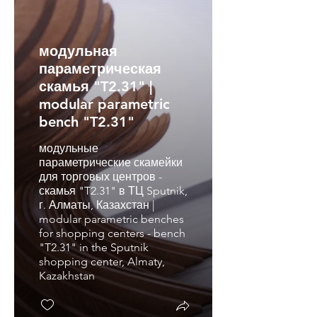
модульная
параметрическая
скамья "T2.31" |
modular parametric
bench "T2.31"
модульные
параметрические скамейки
для торговых центров -
скамья "T2.31" в ТЦ Sputnik,
г. Алматы, Казахстан |
modular parametric benches
for shopping centers - bench
"T2.31" in the Sputnik
shopping center, Almaty,
Kazakhstan