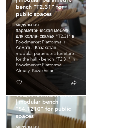
bench "T2.31" for
public spaces
модульная
параметрическая мебель
для холла- скамья "T2.31" в
Foodmarket Platforma, г.
Алматы, Казахстан |
modular parametric furniture
for the hall - bench "T2.31" in
Foodmarket Platforma,
Almaty, Kazakhstan
модульная скамья
"S4.1210" для
общественных мест
| modular bench
"S4.1210" for public
spaces
модульная