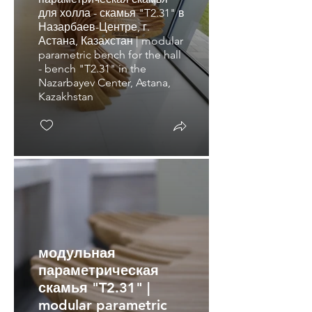
для холла - скамья "T2.31" в
Назарбаев-Центре, г.
Астана, Казахстан | modular
parametric bench for the hall
- bench "T2.31" in the
Nazarbayev Center, Astana,
Kazakhstan
модульная
параметрическая
скамья "T2.31" |
modular parametric