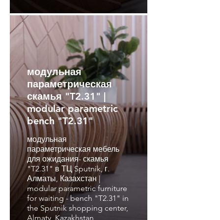
модульная
параметрическая
скамья "T2.31" |
modular parametric
bench "T2.31"
модульная
параметрическая мебель
модульная
для ожидания- скамья
параметрическая
"T2.31" в ТЦ Sputnik, г.
скамья "T2.31" для
Алматы, Казахстан |
общественных мест
modular parametric furniture
for waiting - bench "T2.31" in
| modular parametric
the Sputnik shopping center,
bench "T2.31" for
Almaty, Kazakhstan