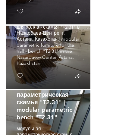
public spaces
модульная
параметрическая мебель
для холла - скамья "T2.31" в
Назарбаев-Центре, г.
Астана, Казахстан | modular
parametric furniture for the
hall - bench "T2.31" in the
Nazarbayev Center, Astana,
Kazakhstan
модульная
параметрическая
скамья "T2.31" |
modular parametric
bench "T2.31"
модульная
параметрическая скамья