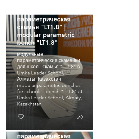
модульная
параметрическая
скамья "LT1.8" |
modular parametric
bench "LT1.8"
модульные
параметрические скамейки
для школ - скамья "LT1.8" в
Umka Leader School, г.
Алматы, Казахстан |
modular parametric benches
for schools - bench "LT1.8" at
Umka Leader School, Almaty,
Kazakhstan
модульная
параметрическая