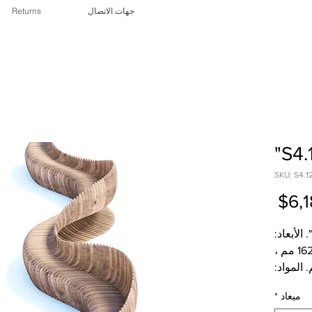
جهات الاتصال
Returns
سعر
6,1
البيع
مقعد حدودي. النموذج - "S4.1210". الأبعاد:
الطول - 10785 مم ، العرض - 1625 مم ،
مم. الوزن - 548 كجم. المواد:
المقاوم
ميعاد
*
 مقعد الإطار.