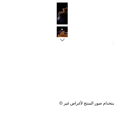
© حقوق الطبع والنشر (انتبه! جميع حقوق النماذج وتصميمها محمية بموجب حقوق الطبع والنشر، ويُسمح باستخدام صور المنتج لأغراض غير