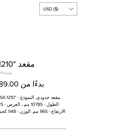
USD ($)
مقعد "S4.1210"
وحدة SKU: S4.1210
بدءًا من
89.00$
الارتفاع - 965 
الخشب الرقائقي المطلي بالزيت و
للرطوبة (FSF) 26 مم ، الفولاذ.