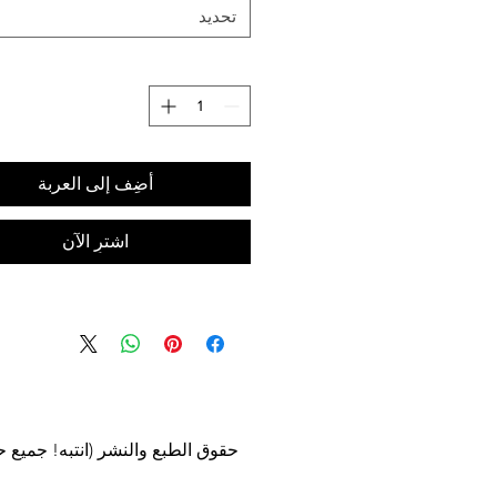
الموردة مفككة. الذهاب إلى التأكيدا
تحديد
في الموقع على ا
أضِف إلى العربة
اشترِ الآن