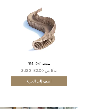
جديد
مقعد "S4.124"
سعر البيع
س
بدءًا من
ب
أضِف إلى العربة