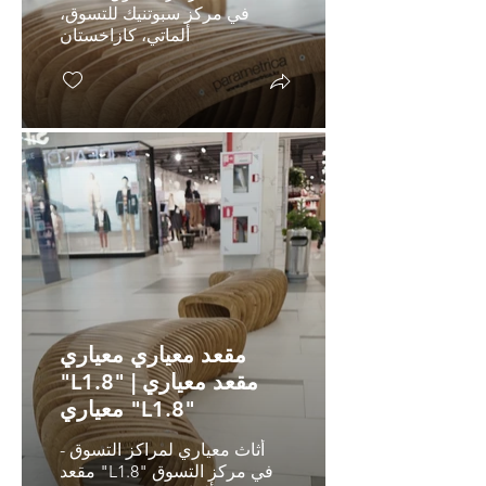
في مركز سبوتنيك للتسوق،
ألماتي، كازاخستان
مقعد معياري معياري
"L1.8" | مقعد معياري
معياري "L1.8"
أثاث معياري لمراكز التسوق -
مقعد "L1.8" في مركز التسوق