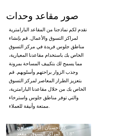
صور مقاعد وحدات
نقدم لكم نماذجنا من المقاعد البارامترية
لمراكز التسوق والأعمال. قم بإنشاء
مناطق جلوس فريدة في مركز التسوق
الخاص بك باستخدام مقاعدنا المعيارية،
مما يسمح لك بتكييف المساحة بمرونة
وجذب الزوار براحتهم وأسلوبهم. قم
مقعد معياري "L1.8"
بتعزيز الطراز المعاصر لمركز التسوق
لمركز الأعمال | مقعد
الخاص بك من خلال مقاعدنا البارامترية،
معياري "L1.8" لمركز
الأعمال
والتي توفر مناطق جلوس واسترخاء
ممتعة وأنيقة للعملاء.
أثاث معياري لمراكز التسوق -
مقعد "L1.8" في مركز التسوق
Sputnik Mall، ألماتي،
كازاخستان | أثاث معياري
لمراكز التسوق - مقعد "L1.8"