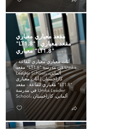
مقعد معياري معياري
"LT1.8" | مقعد معياري
معياري "LT1.8"
أثاث معياري معياري للقاعة -
مقعد "LT1.8" في مدرسة Umka
Leader School، ألماتي،
كازاخستان | أثاث معياري
معياري للقاعة - مقعد "LT1.8"
في مدرسة Umka Leader
School، ألماتي، كازاخستان