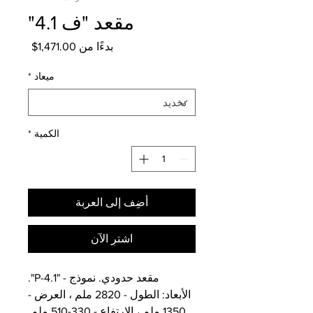
مقعد "ف 4.1"
سعر
بدءًا من
1,471.00$
البيع
ميعاد
*
الكمية
*
أضِف إلى العربة
اشترِ الآن
مقعد حدودي. نموذج - "P-4.1".
الأبعاد: الطول - 2820 ملم ، العرض -
1350 ملم ، الارتفاع - 330-510 ملم.