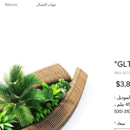
جهات الاتصال
Returns
سعر
3,8
البيع
موديل -
"GLT4.1" الأبعاد: الطول - 4530 ملم ،
العرض - 2100 ملم ، الارتفاع - 310-530
ملم.
ميعاد
*