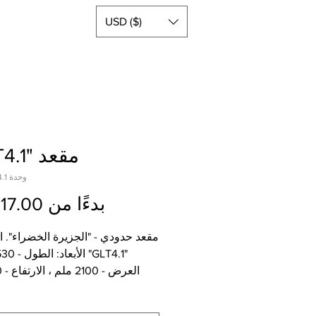
USD ($)
مقعد "GLT4.1"
وحدة SKU: GLT4.1
بدءًا من
17.00$
مقعد حدودي - "الجزيرة الخضراء". ال
الوزن - 320 كجم.