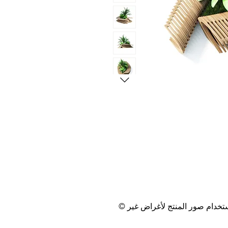
© حقوق الطبع والنشر (انتبه! جميع حقوق النماذج وتصميمها محمية بموجب حقوق الطبع والنشر، ويُسمح باستخدام صور المنتج لأغراض غير