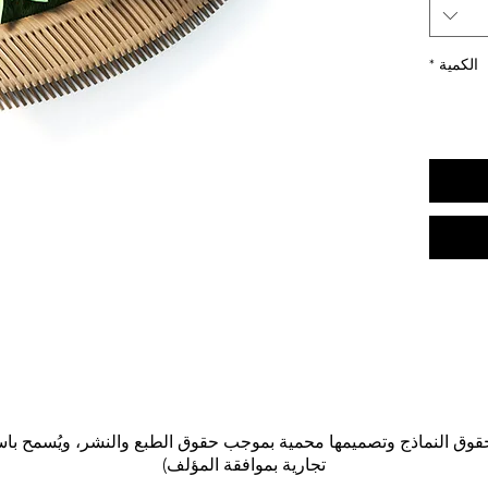
للرطوبة
ر. الموردة
ثبتة في
الكمية
*
الموقع.
تجارية بموافقة المؤلف)