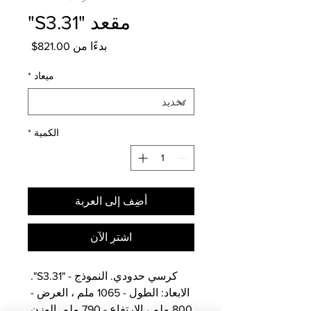
مقعد "S3.31"
سعر
بدءًا من
821.00$
البيع
ميعاد
*
الكمية
*
أضِف إلى العربة
اشترِ الآن
كرسي حدودي. النموذج - "S3.31". 
الابعاد: الطول - 1065 ملم ، العرض - 
800 ملم ، الارتفاع - 790 ملم. الوزن 