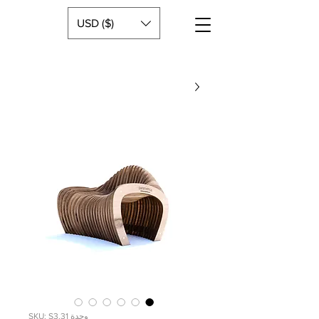
USD ($)
وحدة SKU: S3.31