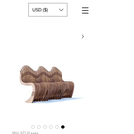
USD ($)
وحدة SKU: ST1.31