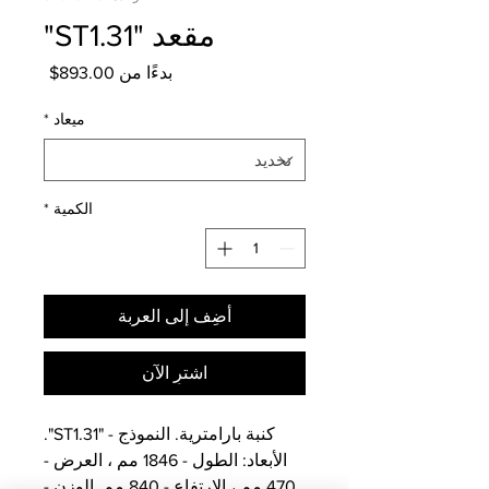
مقعد "ST1.31"
سعر
بدءًا من
893.00$
البيع
ميعاد
*
الكمية
*
أضِف إلى العربة
اشترِ الآن
كنبة بارامترية. النموذج - "ST1.31".
الأبعاد: الطول - 1846 مم ، العرض -
470 مم ، الارتفاع - 840 مم. الوزن -