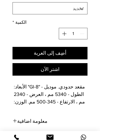
الكمية
*
أضِف إلى العربة
اشترِ الآن
مقعد حدودي. موديل - "GI-8" الأبعاد: 
الطول - 5340 مم ، العرض - 2340 
مم ، الارتفاع - 345-500 مم. الوزن: 
672 كجم. نموذج إطار خفيف الوزن. 
المواد: خشب رقائقي مقاوم للرطوبة 
معلومة اضافية
(FSF) 24 مم ، فولاذ. مقعد للخارج 
والداخلية. الموردة مفككة. مثبتة على 
جميع الأسعار لا تشمل ضريبة القيمة
التأكيدات على الفور.
المضافة