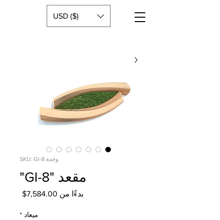
USD ($)
وحدة SKU: GI-8
مقعد "GI-8"
سعر
بدءًا من
7,584.00$
البيع
ميعاد
*