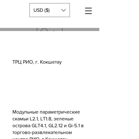
USD ($)
ТРЦ РИО, г. Кокшетау
Модульные параметрические
скамьи L2.1, LT1.8, зеленые
острова GLT4.1, GL2.12 и Gi-5.1 в
торгово-развлекательном