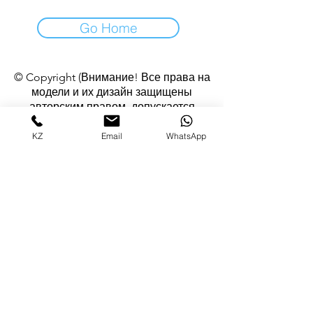
Go Home
© Copyright (Внимание! Все права на
модели и их дизайн защищены
авторским правом, допускается
использование изображений изделий в
некоммерческих целях с согласия
KZ
Email
WhatsApp
автора)