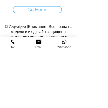
Go Home
© Copyright (Внимание! Все права на
модели и их дизайн защищены
авторским правом, допускается
использование изображений изделий в
некоммерческих целях с согласия
KZ
Email
WhatsApp
автора)