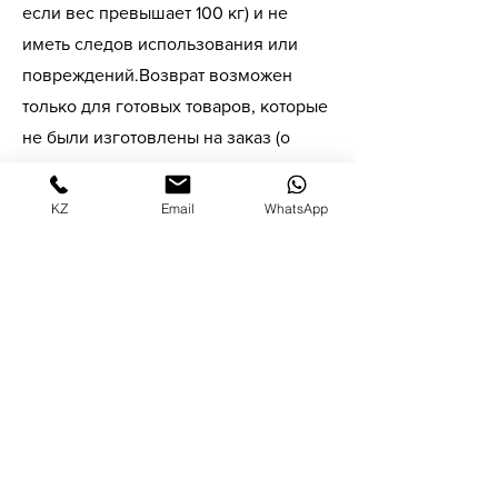
если вес превышает 100 кг) и не
иметь следов использования или
повреждений.
Возврат возможен
только для готовых товаров, которые
не были изготовлены на заказ (о
наличии готовых товаров уточняйте).
KZ
Email
WhatsApp
04
Упаковка и транспортировка:
Убедитесь, что товар упакован в
оригинальную упаковку. Для товаров
весом более 100 кг, которые были
упакованы на паллеты, необходимо
обеспечить возврат на паллетах
(паллеты должны иметь печать
фумигации).