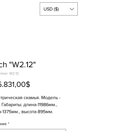
USD ($)
ch "W2.12"
mmer: W2.12
Sale-
5.831,00$
Preis
трическая скамья. Модель -
. Габариты: длина-11986мм.,
-1375мм., высота-895мм.
то- 1795кг, брутто- 1908кг.
ние
*
алы: покрытая маслом