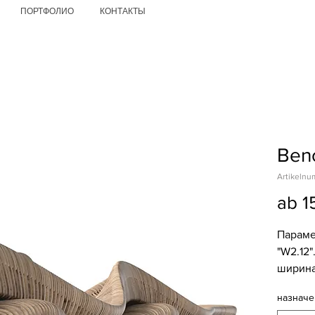
ПОРТФОЛИО
КОНТАКТЫ
Ben
Artikelnu
ab
1
Параме
"W2.12"
ширина
Вес нет
назначе
Матери