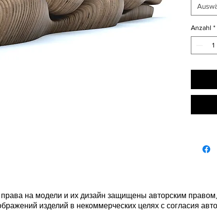
влагос
Auswä
сталь. 
Постав
Anzahl
*
Собира
Монтир
 права на модели и их дизайн защищены авторским правом
ображений изделий в некоммерческих целях с согласия авто