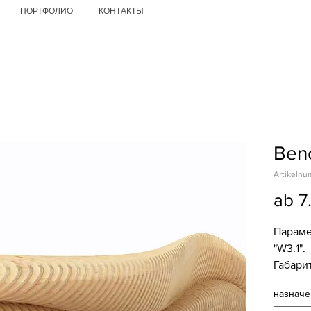
ПОРТФОЛИО
КОНТАКТЫ
Ben
Artikelnu
ab
7
Параме
"W3.1".
Габари
ширина
назначе
Вес нет