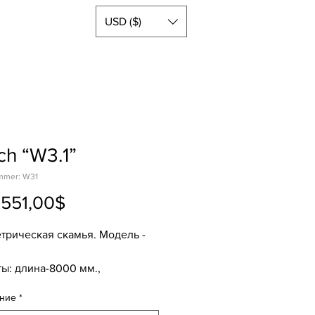
USD ($)
ch “W3.1”
mmer: W31
Sale-
.551,00$
Preis
трическая скамья. Модель -
ты: длина-8000 мм.,
-1040 мм., высота-720мм.
ние
*
то- 664кг, брутто- 728кг.