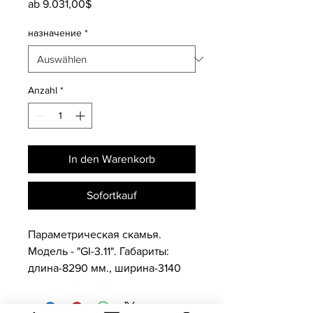
Sale-
ab
9.031,00$
Preis
назначение
*
Anzahl
*
In den Warenkorb
Sofortkauf
Параметрическая скамья.
Модель - "GI-3.11". Габариты:
длина-8290 мм., ширина-3140
мм., высота-970 мм.
Вес нетто- 1036кг, брутто- 1102кг.