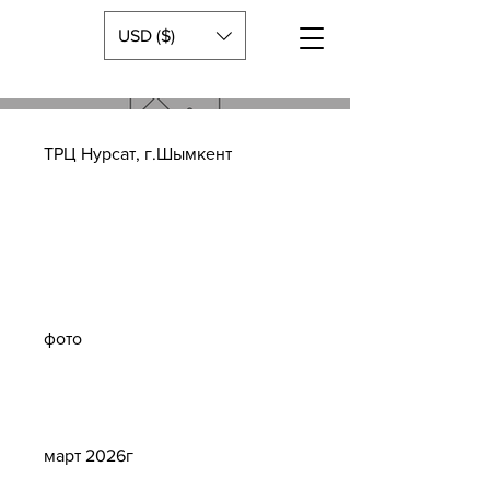
USD ($)
ТРЦ Нурсат, г.Шымкент
Тип
проекта
фото
Дата
март 2026г