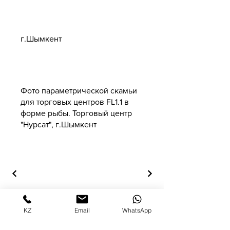
Адрес
г.Шымкент
Фото параметрической скамьи
для торговых центров FL1.1 в
форме рыбы. Торговый центр
"Нурсат", г.Шымкент
KZ
Email
WhatsApp
© Copyright (Внимание! Все права на
модели и их дизайн защищены