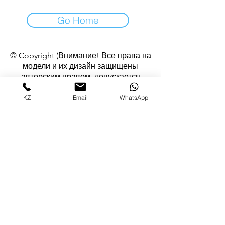
Go Home
© Copyright (Внимание! Все права на
модели и их дизайн защищены
авторским правом, допускается
использование изображений изделий в
некоммерческих целях с согласия
KZ
Email
WhatsApp
автора)