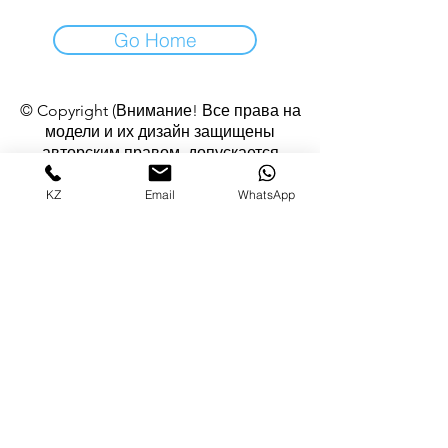
Go Home
© Copyright (Внимание! Все права на
модели и их дизайн защищены
авторским правом, допускается
использование изображений изделий в
некоммерческих целях с согласия
KZ
Email
WhatsApp
автора)