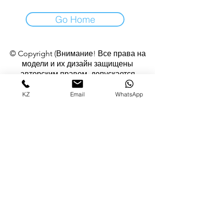
Go Home
© Copyright (Внимание! Все права на
модели и их дизайн защищены
авторским правом, допускается
использование изображений изделий в
некоммерческих целях с согласия
KZ
Email
WhatsApp
автора)