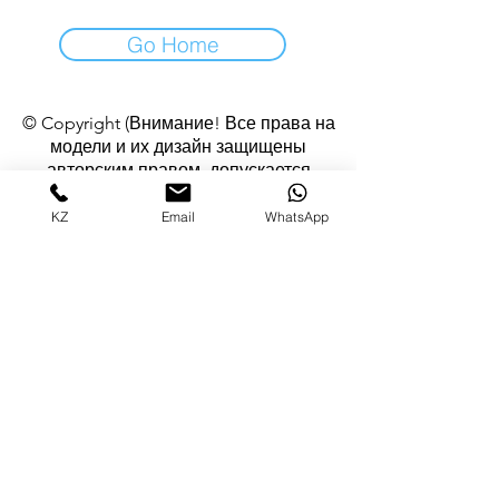
Go Home
© Copyright (Внимание! Все права на
модели и их дизайн защищены
авторским правом, допускается
использование изображений изделий в
некоммерческих целях с согласия
KZ
Email
WhatsApp
автора)